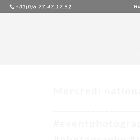
H
+33(0)6.77.47.17.52
Accueil
Animation / Photocall
Mercredi nation
__________________
#eventphotogra
#photography #