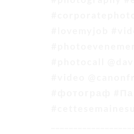
#corporatephot
#lovemyjob #vid
#photoevenemen
#photocall @dav
#video @canonf
#фотограф #Па
#cettesemaines
__________________