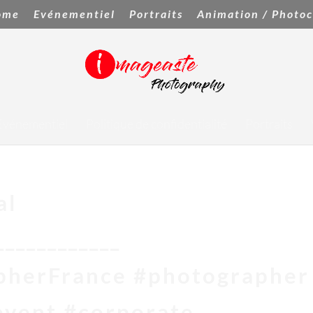
ome
Evénementiel
Portraits
Animation / Photoc
Evénementiel
Politique de confidentialité
Portraits
al
____________
pherFrance #photographer
event #corporate