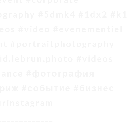
ography #5dmk4 #1dx2 #k
eos #video #evenementiel
t #portraitphotography
id.lebrun.photo #videos
rance #фотография
риж #событие #бизнес
urinstagram
_____________