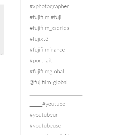
#xphotographer
#fujifilm #fuji
#fujifilm_xseries
#fujixt3
#fujifilmfrance
#portrait
#fujifilmglobal
@fujifilm_global
_________________________
______#youtube
#youtubeur
#youtubeuse