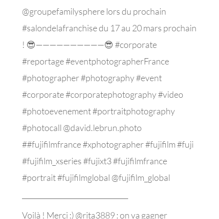
@groupefamilysphere lors du prochain
#salondelafranchise du 17 au 20 mars prochain
! 😎——————————😎 #corporate
#reportage #eventphotographerFrance
#photographer #photography #event
#corporate #corporatephotography #video
#photoevenement #portraitphotography
#photocall @david.lebrun.photo
##fujifilmfrance #xphotographer #fujifilm #fuji
#fujifilm_xseries #fujixt3 #fujifilmfrance
#portrait #fujifilmglobal @fujifilm_global
_______________________________
Voilà ! Merci :) @rita3889 : on va gagner