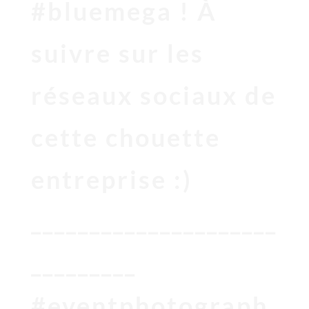
#bluemega ! À
suivre sur les
réseaux sociaux de
cette chouette
entreprise :)
_____________________
_________
#eventphotograph