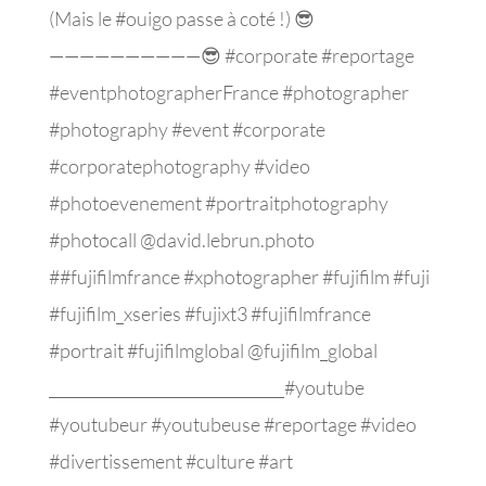
(Mais le #ouigo passe à coté !) 😎
——————————😎 #corporate #reportage
#eventphotographerFrance #photographer
#photography #event #corporate
#corporatephotography #video
#photoevenement #portraitphotography
#photocall @david.lebrun.photo
##fujifilmfrance #xphotographer #fujifilm #fuji
#fujifilm_xseries #fujixt3 #fujifilmfrance
#portrait #fujifilmglobal @fujifilm_global
_______________________________#youtube
#youtubeur #youtubeuse #reportage #video
#divertissement #culture #art