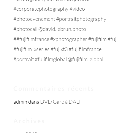
#corporatephotography #video
#photoevenement #portraitphotography
#photocall @david.lebrun.photo
##fujifilmfrance #xphotographer #fujifilm #fuji
#fujifilm_xseries #fujixt3 #fujifilmfrance
#portrait #fujifilmglobal @fujifilm_global
_______________________________
Commentaires récents
admin
dans
DVD Gare à DALI
Archives