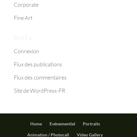
Corporate
Fine Art
Méta
Connexion
Flux des publications
Flux des commentaires
Site de WordPress-FR
Home
Evénementiel
Portraits
Animation / Photocall
Video Gallery