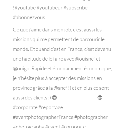
!#youtube #youtubeur #subscribe
#abonnezvous
Ce que j’aime dans mon job, c‘est aussi les
missions qui me permettent de parcourir le
monde. Et quand c’est en France, c’est devenu
une habitude de le faire avec @ouisncf et
@ouigo. Rapide et étonnamment économique,
je n’hésite plus à accepter des missions en
province grâce à la @sncf !( et en plus ce sont
aussi des clients :) 😎——————————😎
#corporate #reportage
#eventphotographerFrance #photographer
#photography #event #corporate