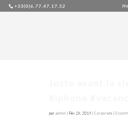
H
+33(0)6.77.47.17.52
Accueil
Animation / Photocall
Juste avant la s
#iphone #vacan
par
admin
|
Fév 28, 2019
|
Corporate
|
0 comm