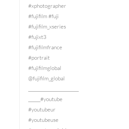
#xphotographer
#fujifilm #fuji
#fujifilm_xseries
#fujixt3
#fujifilmfrance
#portrait
#fujifilmglobal
@fujifilm_global
_________________________
______#youtube
#youtubeur
#youtubeuse