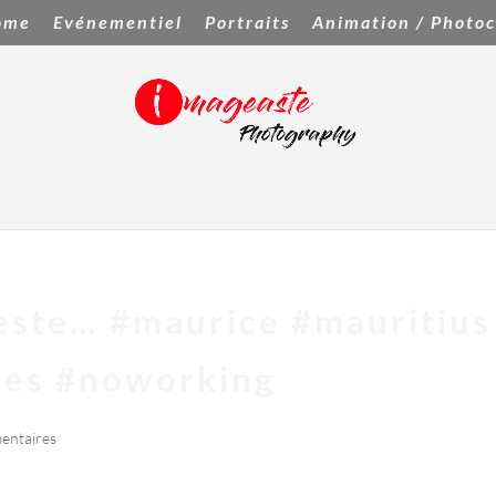
ome
Evénementiel
Portraits
Animation / Photoc
Evénementiel
Politique de confidentialité
Portraits
ieste… #maurice #mauritius
ces #noworking
entaires